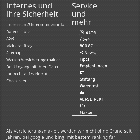
Internes und
Service
Ihre Sicherheit
und
mehr
Impressum/Unternehmensinfo
Datenschutz
0176
AGB
/ 344
Maklerauftrag
800 87
Sitemap
News,
Tipps,
Warum Versicherungsmakler
Empfehlungen
Der Umgang mit Ihren Daten
Ihr Recht auf Widerruf
Stiftung
Checklisten
Warentest
VERSDIREKT
für
Makler
Als Versicherungsmakler, werden wir nicht ohne Grund seit
Jahren, bei google und bing, mit bestem ranking für