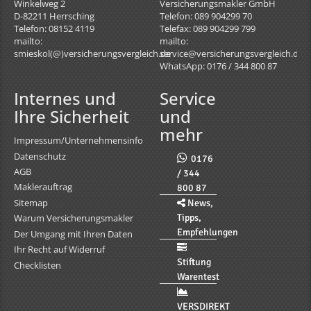
Winkelweg 2
Versicherungsmakler GmbH
D-82211
Herrsching
Telefon: 089 904299 70
Telefon: 08152 4119
Telefax: 089 904299 799
mailto:
mailto:
smieskol(@)versicherungsvergleich.de
service@versicherungsvergleich.de
WhatsApp: 0176 / 344 800 87
Internes und
Service
Ihre Sicherheit
und
mehr
Impressum/Unternehmensinfo
Datenschutz
0176
AGB
/ 344
Maklerauftrag
800 87
Sitemap
News,
Tipps,
Warum Versicherungsmakler
Empfehlungen
Der Umgang mit Ihren Daten
Ihr Recht auf Widerruf
Stiftung
Checklisten
Warentest
VERSDIREKT