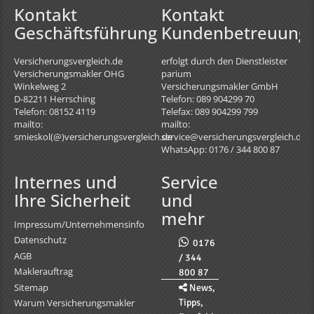
Kontakt
Kontakt
Geschäftsführung
Kundenbetreuung
Versicherungsvergleich.de
erfolgt durch den Dienstleister
Versicherungsmakler OHG
parium
Winkelweg 2
Versicherungsmakler GmbH
D-82211
Herrsching
Telefon: 089 904299 70
Telefon: 08152 4119
Telefax: 089 904299 799
mailto:
mailto:
smieskol(@)versicherungsvergleich.de
service@versicherungsvergleich.de
WhatsApp: 0176 / 344 800 87
Internes und
Service
Ihre Sicherheit
und
mehr
Impressum/Unternehmensinfo
Datenschutz
0176
AGB
/ 344
Maklerauftrag
800 87
Sitemap
News,
Tipps,
Warum Versicherungsmakler