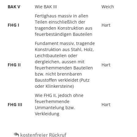
BAK V
Wie BAK III
Weich
Fertighaus massiv in allen
Teilen einschließlich der
FHG I
Hart
tragenden Konstruktion aus
feuerbeständigen Bauteilen
Fundament massiv, tragende
Konstruktion aus Stahl, Holz,
Leichtbauteilen oder
dergleichen, aussen mit
FHG II
Hart
feuerhemmenden Bauteilen
bzw. nicht brennbaren
Baustoffen verkleidet (Putz
oder Klinkersteine)
Wie FHG II, jedoch ohne
feuerhemmende
FHG III
Hart
Ummantelung bzw.
Verkleidung
kostenfreier Rückruf