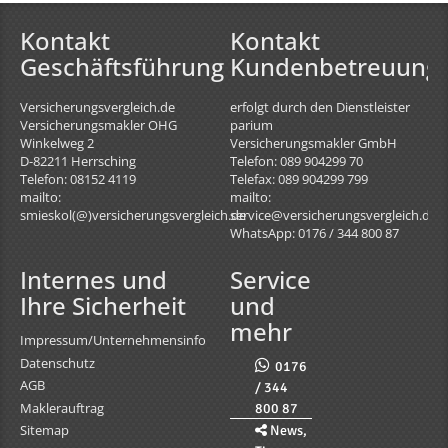
Kontakt
Kontakt
Geschäftsführung
Kundenbetreuung
Versicherungsvergleich.de
erfolgt durch den Dienstleister
Versicherungsmakler OHG
parium
Winkelweg 2
Versicherungsmakler GmbH
D-82211
Herrsching
Telefon: 089 904299 70
Telefon: 08152 4119
Telefax: 089 904299 799
mailto:
mailto:
smieskol(@)versicherungsvergleich.de
service@versicherungsvergleich.de
WhatsApp: 0176 / 344 800 87
Internes und
Service
Ihre Sicherheit
und
mehr
Impressum/Unternehmensinfo
Datenschutz
0176
AGB
/ 344
Maklerauftrag
800 87
Sitemap
News,