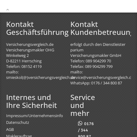
Kontakt
Kontakt
Geschäftsführung
Kundenbetreuung
Versicherungsvergleich.de
erfolgt durch den Dienstleister
Versicherungsmakler OHG
parium
Winkelweg 2
Versicherungsmakler GmbH
D-82211
Herrsching
Telefon: 089 904299 70
Telefon: 08152 4119
Telefax: 089 904299 799
mailto:
mailto:
smieskol(@)versicherungsvergleich.de
service@versicherungsvergleich.de
WhatsApp: 0176 / 344 800 87
Internes und
Service
Ihre Sicherheit
und
mehr
Impressum/Unternehmensinfo
Datenschutz
0176
AGB
/ 344
Maklerauftrag
800 87