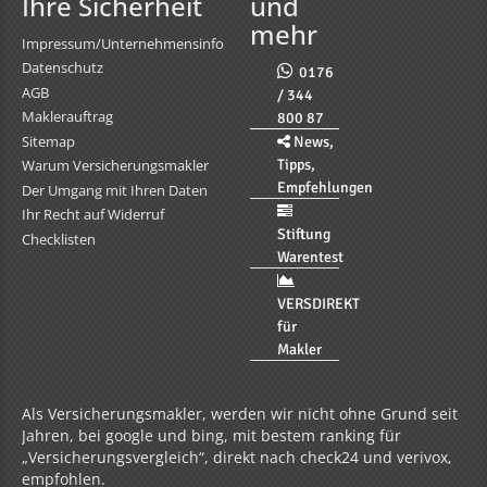
Ihre Sicherheit
und
mehr
Impressum/Unternehmensinfo
Datenschutz
0176
AGB
/ 344
Maklerauftrag
800 87
Sitemap
News,
Tipps,
Warum Versicherungsmakler
Empfehlungen
Der Umgang mit Ihren Daten
Ihr Recht auf Widerruf
Stiftung
Checklisten
Warentest
VERSDIREKT
für
Makler
Als Versicherungsmakler, werden wir nicht ohne Grund seit
Jahren, bei google und bing, mit bestem ranking für
„Versicherungsvergleich“, direkt nach check24 und verivox,
empfohlen.