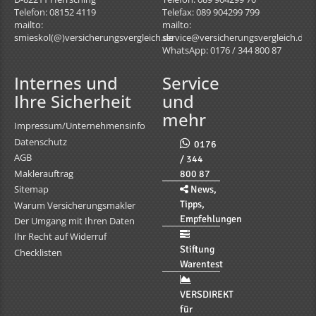
Telefon: 08152 4119
Telefax: 089 904299 799
mailto:
mailto:
smieskol(@)versicherungsvergleich.de
service@versicherungsvergleich.de
WhatsApp: 0176 / 344 800 87
Internes und
Service
Ihre Sicherheit
und
mehr
Impressum/Unternehmensinfo
Datenschutz
0176
AGB
/ 344
Maklerauftrag
800 87
Sitemap
News,
Tipps,
Warum Versicherungsmakler
Empfehlungen
Der Umgang mit Ihren Daten
Ihr Recht auf Widerruf
Stiftung
Checklisten
Warentest
VERSDIREKT
für