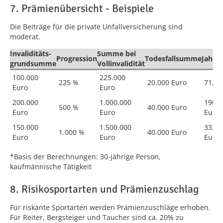
7. Prämienübersicht - Beispiele
Die Beiträge für die private Unfallversicherung sind
moderat.
Invaliditäts-
Summe bei
Progression
Todesfallsumme
Jahres
grundsumme
Vollinvalidität
100.000
225.000
225 %
20.000 Euro
71,40
Euro
Euro
200.000
1.000.000
190,4
500 %
40.000 Euro
Euro
Euro
Euro
150.000
1.500.000
332,7
1.000 %
40.000 Euro
Euro
Euro
Euro
*Basis der Berechnungen: 30-jährige Person,
kaufmännische Tätigkeit
8. Risikosportarten und Prämienzuschlag
Für riskante Sportarten werden Prämienzuschläge erhoben.
Für Reiter, Bergsteiger und Taucher sind ca. 20% zu