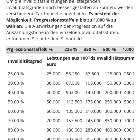
Um die Invaliditätsleistungen bei steigenden
Invaliditätsgraden noch besser gestalten zu können, werden
verschiedene Tarifmodelle angeboten.
Es besteht die
Möglichkeit, Progressionsstaffeln bis zu 1.000 % zu
wählen
. Die Auswirkungen der Progression auf die
Auszahlungshöhe in den einzelnen Invaliditätsstufen,
entnehmen Sie bitte dem Schaubild.
Prgressionsstaffel
0 %
225 %
350 %
500 %
1.000 %
Leistungen aus 100Tds Invaliditätssumme 
Invaliditätsgrad
Euro
25,00 %
25.000
56.250
87.500
125.000
250.00
30,00 %
30.000
67.500
105.000
150.000
300.00
40,00 %
40.000
90.000
140.000
200.000
400.00
50,00 %
50.000
112.500
175.000
250.000
500.00
60,00 %
60.000
135.000
210.000
300.000
600.00
70,00 %
70.000
157.500
245.000
350.000
700.00
80,00 %
80.000
180.000
280.000
400.000
800.00
90,00 %
90.000
202.500
315.000
450.000
900.00