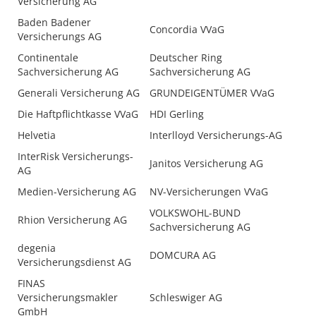
Versicherung AG
Baden Badener
Concordia VVaG
Versicherungs AG
Continentale
Deutscher Ring
Sachversicherung AG
Sachversicherung AG
Generali Versicherung AG
GRUNDEIGENTÜMER VVaG
Die Haftpflichtkasse VVaG
HDI Gerling
Helvetia
Interlloyd Versicherungs-AG
InterRisk Versicherungs-
Janitos Versicherung AG
AG
Medien-Versicherung AG
NV-Versicherungen VVaG
VOLKSWOHL-BUND
Rhion Versicherung AG
Sachversicherung AG
degenia
DOMCURA AG
Versicherungsdienst AG
FINAS
Versicherungsmakler
Schleswiger AG
GmbH