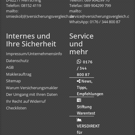
Telefon: 08152 4119
Telefax: 089 904299 799
mailto:
mailto:
smieskol(@)versicherungsvergleich.de
service@versicherungsvergleich.de
WhatsApp: 0176 / 344 800 87
Internes und
Service
Ihre Sicherheit
und
mehr
Impressum/Unternehmensinfo
Datenschutz
0176
AGB
/ 344
Maklerauftrag
800 87
Sitemap
News,
Tipps,
Warum Versicherungsmakler
Empfehlungen
Der Umgang mit Ihren Daten
Ihr Recht auf Widerruf
Stiftung
Checklisten
Warentest
VERSDIREKT
für