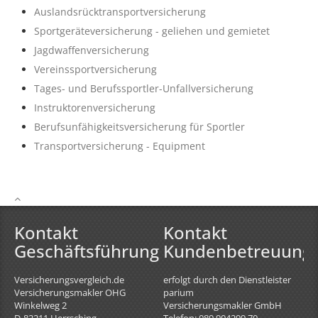
Auslandsrücktransportversicherung
Sportgeräteversicherung - geliehen und gemietet
Jagdwaffenversicherung
Vereinssportversicherung
Tages- und Berufssportler-Unfallversicherung
Instruktorenversicherung
Berufsunfähigkeitsversicherung für Sportler
Transportversicherung - Equipment
Kontakt
Kontakt
Geschäftsführung
Kundenbetreuung
Versicherungsvergleich.de
erfolgt durch den Dienstleister
Versicherungsmakler OHG
parium
Winkelweg 2
Versicherungsmakler GmbH
D-82211
Herrsching
Telefon: 089 904299 70