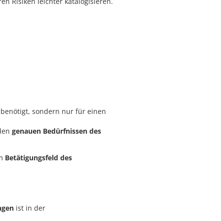
en Risiken leichter katalogisieren.
 benötigt, sondern nur für einen
 den
genauen Bedürfnissen des
um
Betätigungsfeld des
ngen
ist in der