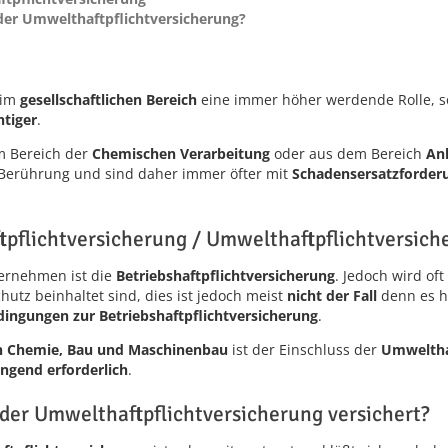
 der Umwelthaftpflichtversicherung?
 im
gesellschaftlichen Bereich
eine immer höher werdende Rolle, 
tiger
.
 Bereich der
Chemischen Verarbeitung
oder aus dem Bereich
An
Berührung und sind daher immer öfter mit
Schadensersatzforder
tpflichtversicherung / Umwelthaftpflichtversich
ternehmen ist die
Betriebshaftpflichtversicherung
. Jedoch wird of
utz beinhaltet sind, dies ist jedoch meist
nicht der Fall
denn es h
dingungen zur Betriebshaftpflichtversicherung
.
n Chemie, Bau und Maschinenbau
ist der Einschluss der
Umwelthaf
ingend erforderlich
.
 der Umwelthaftpflichtversicherung versichert?