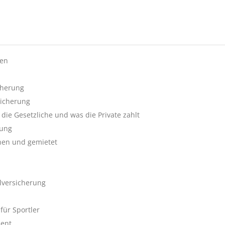
ten
cherung
sicherung
die Gesetzliche und was die Private zahlt
rung
ehen und gemietet
lversicherung
für Sportler
ment