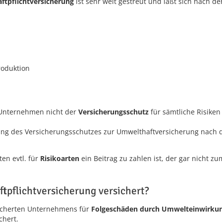
tpflichtversicherung
ist sehr weit gestreut und läßt sich nach der
roduktion
 Unternehmen nicht der
Versicherungsschutz
für sämtliche Risiken
ltung des Versicherungsschutzes zur Umwelthaftversicherung nach
en evtl. für
Risikoarten
ein Beitrag zu zahlen ist, der gar nicht z
ftpflichtversicherung versichert?
icherten Unternehmens für
Folgeschäden durch Umwelteinwirku
chert.