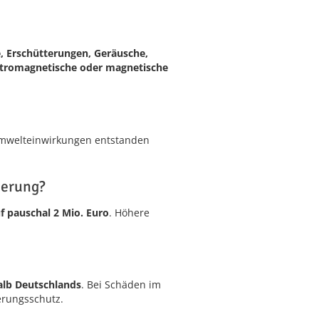
e, Erschütterungen, Geräusche,
ektromagnetische oder magnetische
Umwelteinwirkungen entstanden
herung?
 pauschal 2 Mio. Euro
. Höhere
alb Deutschlands
. Bei Schäden im
erungsschutz.